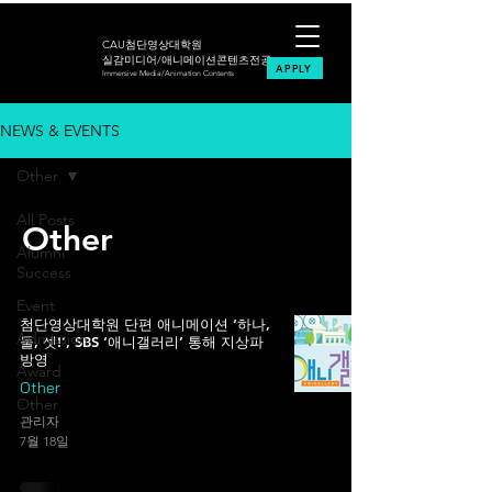
CAU첨단영상대학원
실감미디어/애니메이션콘텐츠전공
APPLY
Immersive Media/Animation Contents
NEWS & EVENTS
Other
All Posts
Other
Alumni
Success
Event
첨단영상대학원 단편 애니메이션 ‘하나,
Admission
둘, 셋!’, SBS ‘애니갤러리’ 통해 지상파
방영
Award
Other
Other
관리자
7월 18일