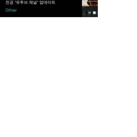
전공 '유투브 채널' 업데이트
Other
관리자
2022년 8월 21일
4단계 BK21 선정 - 중앙대학교 첨단영상
대학원 실감미디어/애니메이션 콘텐츠
Other
관리자
2021년 10월 4일
'자이언트 스텝 장학금' 전달식
Other
관리자
2021년 10월 4일