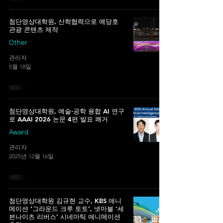
첨단영상대학원, 산학협력으로 예당호
관광 콘텐츠 제작
Other
관리자
5월 18일
첨단영상대학원, 예술·공학 융합 AI 연구
로 AAAI 2026 논문 4편 발표 쾌거
Award
관리자
2025년 12월 16일
첨단영상대학원 김규현 교수, KBS 애니
메이션 ‘그라운드 크루 토토’, 넷마블 '세
븐나이츠 리버스' 시네마틱 애니메이션