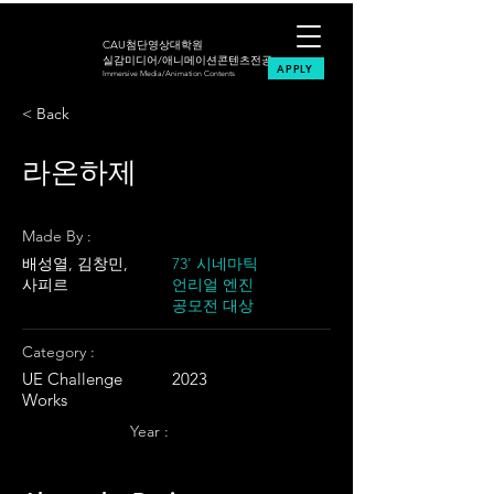
CAU첨단영상대학원
실감미디어/애니메이션콘텐츠전공
APPLY
Immersive Media/Animation Contents
< Back
라온하제
Made By :
배성열, 김창민,
73' 시네마틱
사피르
언리얼 엔진
공모전 대상
Category :
UE Challenge
2023
Works
Year :