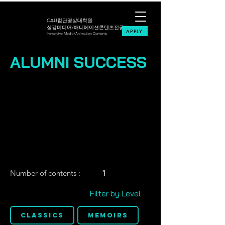
CAU첨단영상대학원
실감미디어/애니메이션콘텐츠전공
APPLY
Immersive Media/Animation Contents
ALUMNI SUCCESS
Number of contents :
1
Filter by Level
Classics
Memoirs