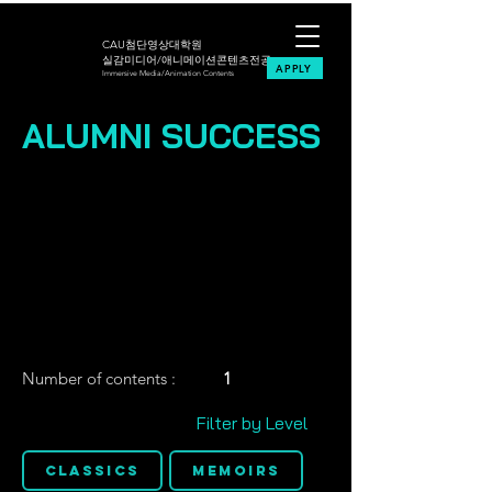
CAU첨단영상대학원
실감미디어/애니메이션콘텐츠전공
APPLY
Immersive Media/Animation Contents
ALUMNI SUCCESS
Number of contents :
1
Filter by Level
Classics
Memoirs