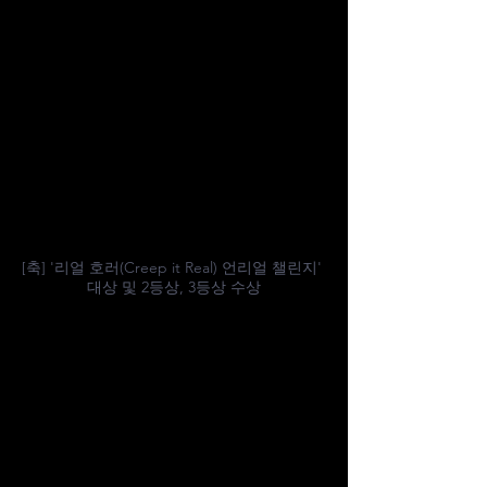
[축] '리얼 호러(Creep it Real) 언리얼 챌린지' 
대상 및 2등상, 3등상 수상