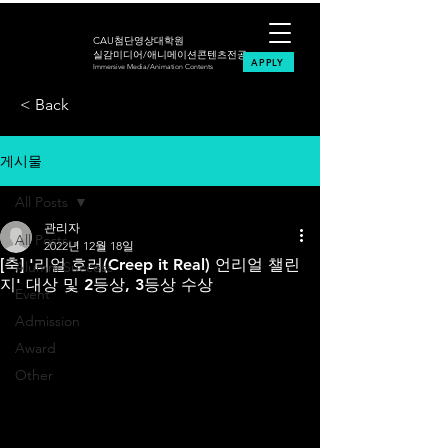
CAU첨단영상대학원
실감미디어/애니메이션콘텐츠전공
APPLY
Immersive Media/Animation Contents
< Back
게시물
All Posts
관리자
All Posts
2022년 12월 18일
[축] '리얼 호러(Creep it Real) 언리얼 챌린
Alumni Success
지' 대상 및 2등상, 3등상 수상
Event
Admission
Award
Other